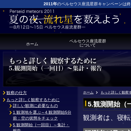
2011年
のペルセウス座流星群キャンペーンは終
ペルセウス座流星群
ホーム
について
観察の仕方
ホーム
もっと詳しく観察
もっと詳しく観察するために
5.観測開始（
詳しい観測に必要なもの
1.観測地を選ぶ～4.観測開始5分
観測者は、寝転
前：空の状態をチェック
5.観測開始（一回目）～集計・
報告