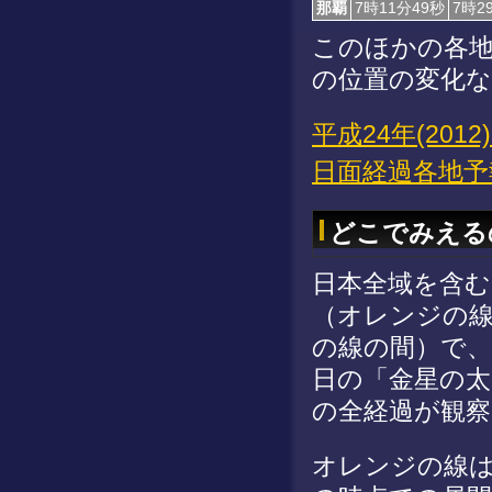
那覇
7時11分49秒
7時2
このほかの各
の位置の変化
平成24年(2012
日面経過各地予
どこでみえる
日本全域を含む
（オレンジの
の線の間）で、2
日の「金星の太
の全経過が観
オレンジの線