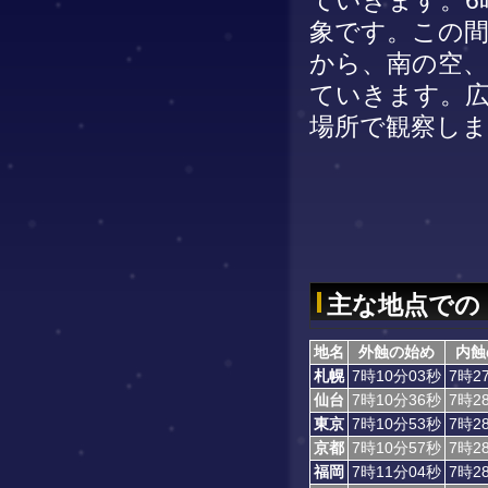
ていきます。6
象です。この間
から、南の空
ていきます。
場所で観察し
主な地点での
地名
外蝕の始め
内蝕
札幌
7時10分03秒
7時2
仙台
7時10分36秒
7時2
東京
7時10分53秒
7時2
京都
7時10分57秒
7時2
福岡
7時11分04秒
7時2